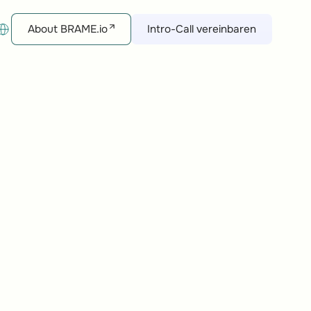
About brame.io
Intro-Call vereinbaren
About BRAME.io
Intro-Call vereinbaren