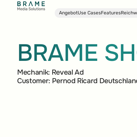
Angebot
Use Cases
Features
Reichw
BRAME S
Mechanik:
Reveal Ad
Customer:
Pernod Ricard Deutschlan