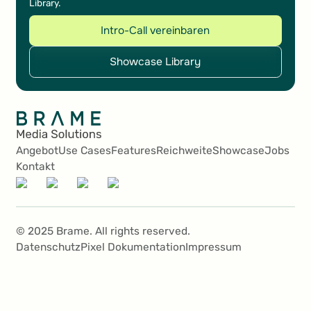
Library.
Intro-Call vereinbaren
Intro-Call vereinbaren
Showcase Library
Showcase Library
Angebot
Use Cases
Features
Reichweite
Showcase
Jobs
Kontakt
© 2025 Brame. All rights reserved.
Datenschutz
Pixel Dokumentation
Impressum