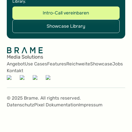
Library.
Intro-Call vereinbaren
Intro-Call vereinbaren
Showcase Library
Showcase Library
Angebot
Use Cases
Features
Reichweite
Showcase
Jobs
Kontakt
© 2025 Brame. All rights reserved.
Datenschutz
Pixel Dokumentation
Impressum